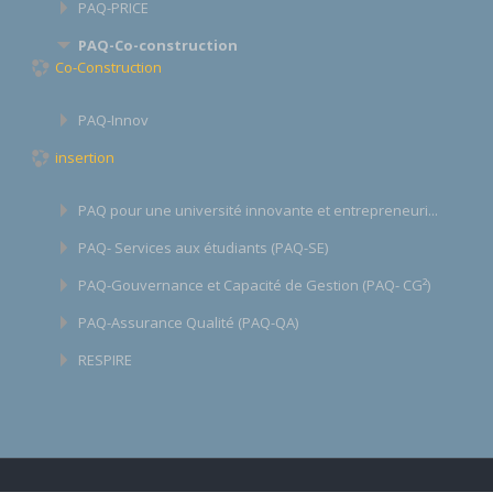
PAQ-PRICE
PAQ-Co-construction
Co-Construction
PAQ-Innov
insertion
PAQ pour une université innovante et entrepreneuri...
PAQ- Services aux étudiants (PAQ-SE)
PAQ-Gouvernance et Capacité de Gestion (PAQ- CG²)
PAQ-Assurance Qualité (PAQ-QA)
RESPIRE