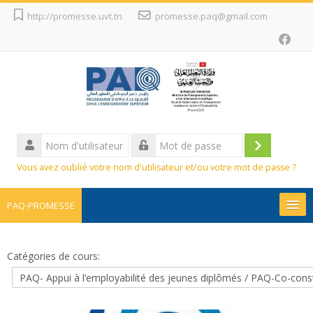
Passer
http://promesse.uvt.tn
promesse.paq@gmail.com
au
contenu
principal
Nom
d'utilisateur
Connexion
Mot
Vous avez oublié votre nom d'utilisateur et/ou votre mot de passe ?
de
passe
PAQ-PROMESSE
Promesse
Catégories de cours:
Projets