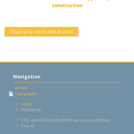
construction
Cliquer pour entrer dans le cours
Passer
Navigation
Navigation
Accueil
Typography
Cours
PROMESSE
PAQ- Appui à l’employabilité des jeunes diplômés
PAQ-4C