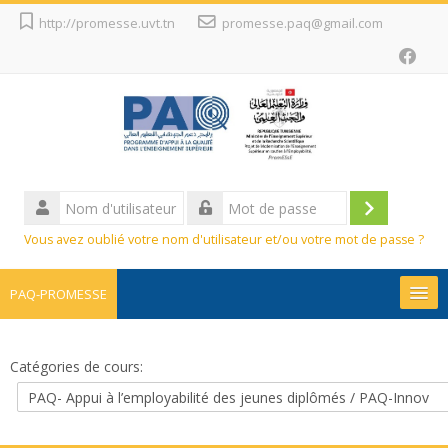
Passer
http://promesse.uvt.tn
promesse.paq@gmail.com
au
contenu
principal
Nom
d'utilisateur
Connexion
Mot
Vous avez oublié votre nom d'utilisateur et/ou votre mot de passe ?
de
passe
PAQ-PROMESSE
Promesse
Catégories de cours:
Projets