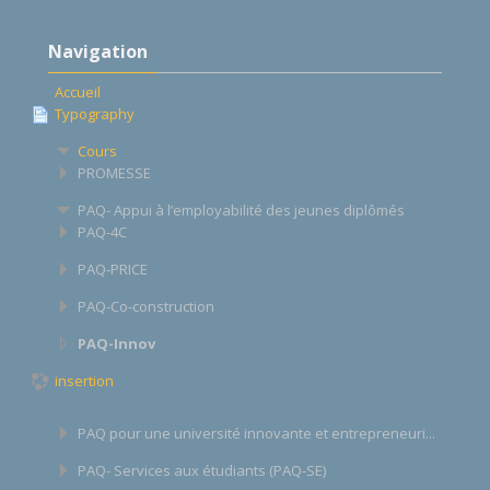
Appels en cours
Passer
Navigation
Navigation
Français ‎(fr)‎
Accueil
Rechercher
Typography
des
Env
cours
Cours
PROMESSE
PAQ- Appui à l’employabilité des jeunes diplômés
PAQ-4C
PAQ-PRICE
PAQ-Co-construction
PAQ-Innov
insertion
PAQ pour une université innovante et entrepreneuri...
PAQ- Services aux étudiants (PAQ-SE)