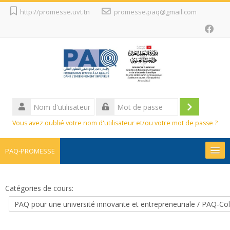
Passer
http://promesse.uvt.tn
promesse.paq@gmail.com
au
contenu
principal
Nom
d'utilisateur
Connexion
Mot
Vous avez oublié votre nom d'utilisateur et/ou votre mot de passe ?
de
passe
PAQ-PROMESSE
Promesse
Catégories de cours:
Projets