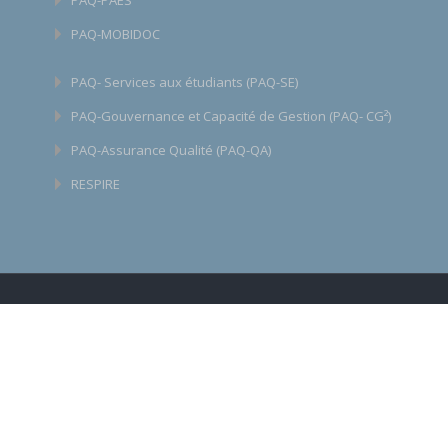
PAQ-MOBIDOC
PAQ- Services aux étudiants (PAQ-SE)
PAQ-Gouvernance et Capacité de Gestion (PAQ- CG²)
PAQ-Assurance Qualité (PAQ-QA)
RESPIRE