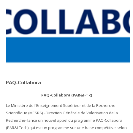
Appels en cours
Français ‎(fr)‎
Rechercher
des
Env
cours
PAQ-Collabora
PAQ-Collabora (PAR&I-Tk)
Le Ministère de l'Enseignement Supérieur et de la Recherche
Scientifique (MESRS) –Direction Générale de Valorisation de la
Recherche- lance un nouvel appel du programme PAQ-Collabora
(PAR&I-Tech) qui est un programme sur une base compétitive selon