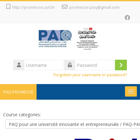
Skip
http://promesse.uvt.tn
promesse.paq@gmail.com
to
main
content
Username
Log
Password
Forgotten your username or password?
in
PAQ-PROMESSE
Promesse
Course categories:
Projets