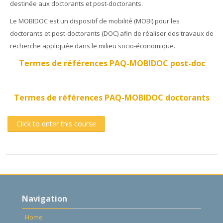
destinée aux doctorants et post-doctorants.
Le MOBIDOC est un dispositif de mobilité (MOBI) pour les
doctorants et post-doctorants (DOC) afin de réaliser des travaux de
recherche appliquée dans le milieu socio-économique.
Termes de références PAQ-MOBIDOC post-doc
Termes de références PAQ-MOBIDOC doctorants
Click to enter this course
Skip
Navigation
Navigation
Home