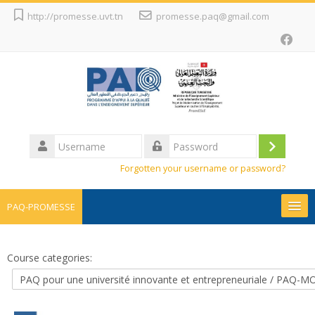
Skip
http://promesse.uvt.tn
promesse.paq@gmail.com
to
main
content
Username
Log
Password
Forgotten your username or password?
in
PAQ-PROMESSE
Promesse
Course categories:
Projets