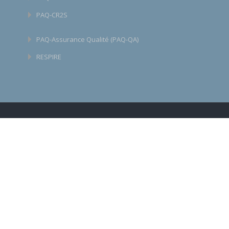
PAQ-CR2S
PAQ-Assurance Qualité (PAQ-QA)
RESPIRE