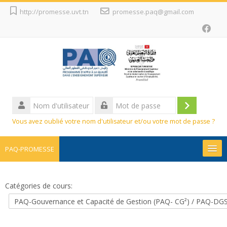
Passer
http://promesse.uvt.tn
promesse.paq@gmail.com
au
contenu
principal
Nom
d'utilisateur
Connexion
Mot
Vous avez oublié votre nom d'utilisateur et/ou votre mot de passe ?
de
passe
PAQ-PROMESSE
Promesse
Catégories de cours:
Projets