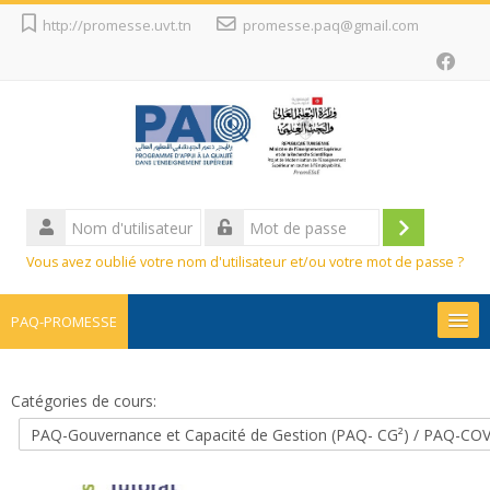
Passer
http://promesse.uvt.tn
promesse.paq@gmail.com
au
contenu
principal
Nom
d'utilisateur
Connexion
Mot
Vous avez oublié votre nom d'utilisateur et/ou votre mot de passe ?
de
passe
PAQ-PROMESSE
Promesse
Catégories de cours:
Projets