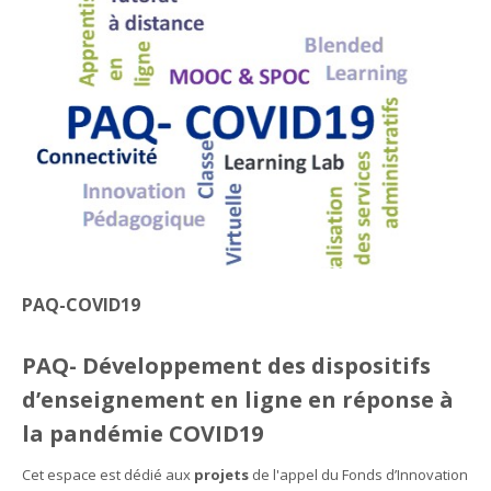
Appels en cours
Français ‎(fr)‎
Rechercher
des
Env
cours
PAQ-COVID19
PAQ- Développement des dispositifs
d’enseignement en ligne en réponse à
la pandémie COVID19
Cet espace est dédié aux
projets
de l'appel du Fonds d’Innovation