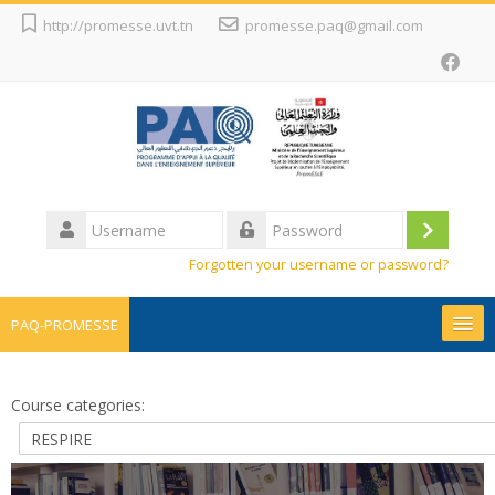
Skip
http://promesse.uvt.tn
promesse.paq@gmail.com
to
main
content
Username
Log
Password
Forgotten your username or password?
in
PAQ-PROMESSE
Promesse
Course categories:
Projets