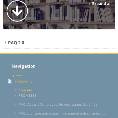
Appels en cours
Expand all
English ‎(en)‎
Search
courses
Sub
PAQ 2.0
Skip
Navigation
Navigation
Home
Typography
Courses
PROMESSE
PAQ- Appui à l’employabilité des jeunes diplômés
PAQ pour une université innovante et entrepreneuri...