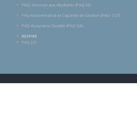
PAQ- Services aux étudiants (PAQ-SE)
PAQ-Gouvernance et Capacité de Gestion (PAQ- CG²)
PAQ-Assurance Qualité (PAQ-QA)
RESPIRE
PAQ 2.0