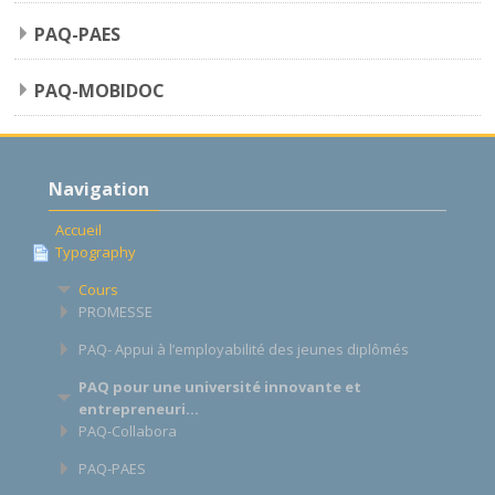
PAQ-PAES
PAQ-MOBIDOC
Passer
Navigation
Navigation
Accueil
Typography
Cours
PROMESSE
PAQ- Appui à l’employabilité des jeunes diplômés
PAQ pour une université innovante et
entrepreneuri...
PAQ-Collabora
PAQ-PAES