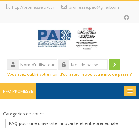
Passer
http://promesse.uvt.tn
promesse.paq@gmail.com
au
contenu
principal
Nom
d'utilisateur
Connexion
Mot
Vous avez oublié votre nom d'utilisateur et/ou votre mot de passe ?
de
passe
PAQ-PROMESSE
Promesse
Catégories de cours:
Projets