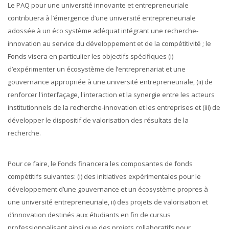
Appels en cours
Le PAQ pour une université innovante et entrepreneuriale
contribuera à l’émergence d’une université entrepreneuriale
Français ‎(fr)‎
adossée à un éco système adéquat intégrant une recherche-
innovation au service du développement et de la compétitivité ; le
Rechercher
des
Fonds visera en particulier les objectifs spécifiques (i)
Env
cours
d’expérimenter un écosystème de l’entreprenariat et une
gouvernance appropriée à une université entrepreneuriale, (ii) de
renforcer l'interfaçage, l'interaction et la synergie entre les acteurs
institutionnels de la recherche-innovation et les entreprises et (iii) de
développer le dispositif de valorisation des résultats de la
recherche.
Pour ce faire, le Fonds financera les composantes de fonds
compétitifs suivantes: (i) des initiatives expérimentales pour le
développement d’une gouvernance et un écosystème propres à
une université entrepreneuriale, ii) des projets de valorisation et
d’innovation destinés aux étudiants en fin de cursus
professionnalisant ainsi que des projets collaboratifs pour