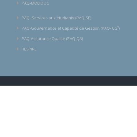
PAQ-MOBIDOC
PAQ- Services aux étudiants (PAQ-SE)
PAQ-Gouvernance et Capacité de Gestion (PAQ- CG²)
PAQ-Assurance Qualité (PAQ-QA)
RESPIRE