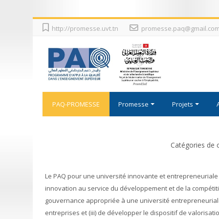
Passer
http://promesse.uvt.tn
promesse.paq@gmail.co
au
contenu
principal
PAQ-PROMESSE
Promesse
Projets
Catégories de 
Le PAQ pour une université innovante et entrepreneuriale
innovation au service du développement et de la compétitivi
gouvernance appropriée à une université entrepreneuriale, (i
entreprises et (iii) de développer le dispositif de valorisat