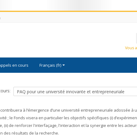
m
Nom
d'utili
Mot
Vous a
de
passe
Appels en cours
Français ‎(fr)‎
cours:
 contribuera à l’émergence d’une université entrepreneuriale adossée à 
té ; le Fonds visera en particulier les objectifs spécifiques (i) d’expérim
i) de renforcer l'interfaçage, l'interaction et la synergie entre les acteur
ion des résultats de la recherche.