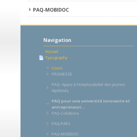
PAQ-MOBIDOC
Passer
Navigation
Navigation
Accueil
Typography
Cours
PROMESSE
PAQ- Appui à l’employabilité des jeunes
diplômés
PAQ pour une université innovante et
entrepreneuri...
PAQ-Collabora
PAQ-PAES
PAQ-MOBIDOC