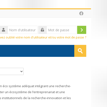
sateur
Connexion
vez oublié votre nom d'utilisateur et/ou votre mot de passe ?
Rechercher
des
Envoyer
cours
un éco système adéquat intégrant une recherche-
enter un écosystème de l’entreprenariat et une
s institutionnels de la recherche-innovation et les