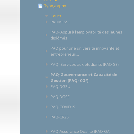
Typography
Cours
PROMESSE
PAQ- Appui à l’employabilité des jeunes
diplômés
PAQ pour une université innovante et
entrepreneuri...
PAQ- Services aux étudiants (PAQ-SE)
PAQ-Gouvernance et Capacité de
Gestion (PAQ- CG²)
PAQ-DGSU
PAQ-DGSE
PAQ-COVID19
PAQ-CR2S
PAQ-Assurance Qualité (PAQ-QA)