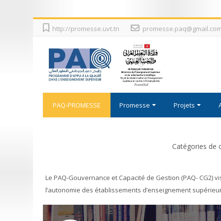
Passer
http://promesse.uvt.tn
promesse.paq@gmail.co
au
contenu
principal
PAQ-PROMESSE
Promesse
Projets
Catégories de 
Le PAQ-Gouvernance et Capacité de Gestion (PAQ- CG2) vise
l’autonomie des établissements d’enseignement supérieur.