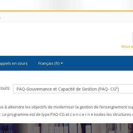
m
Nom
d'utili
Mot
Vous a
de
passe
Appels en cours
Français ‎(fr)‎
cours:
 à atteindre les objectifs de moderniser la gestion de l’enseignement sup
 Le programme est de type PAQ-CG et c o n c e r n e toutes les structure