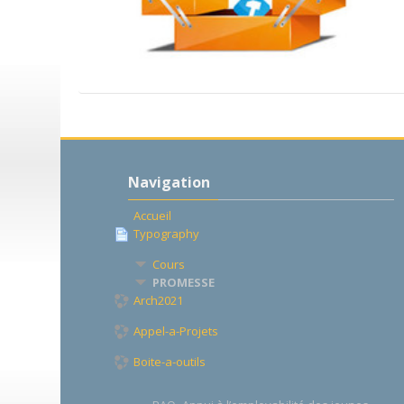
Passer
Navigation
Navigation
Accueil
Typography
Cours
PROMESSE
Arch2021
Appel-a-Projets
Boite-a-outils