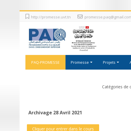
Passer
http://promesse.uvt.tn
promesse.paq@gmail.co
au
contenu
principal
PAQ-PROMESSE
Promesse
Projets
Catégories de 
Archivage 28 Avril 2021
Cliquer pour entrer dans le cours