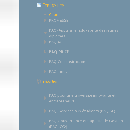
Typography
Cours
PROMESSE
PAQ- Appui à l’employabilité des jeunes
diplômés
PAQ-4C
PAQ-PRICE
PAQ-Co-construction
PAQ-Innov
insertion
PAQ pour une université innovante et
entrepreneuri...
PAQ- Services aux étudiants (PAQ-SE)
PAQ-Gouvernance et Capacité de Gestion
(PAQ- CG²)