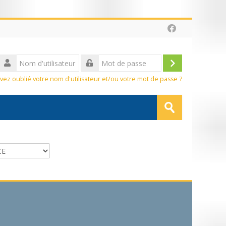
sateur
Connexion
vez oublié votre nom d'utilisateur et/ou votre mot de passe ?
Rechercher
des
Envoyer
cours